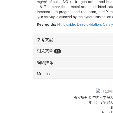
3
mg/m
of outlet NO + nitro-gen oxide, and les
1.5. The other three metal oxides inhibited catal
tempera-ture-programmed reduction, and X-ray 
lytic activity is affected by the synergistic action
Key words:
Nitric oxide,
Deep oxidation,
Cataly
参考文献
相关文章
15
编辑推荐
Metrics
辽IC
辽公网安
版权所有 © 中国科学
地址：辽宁省
E-mai