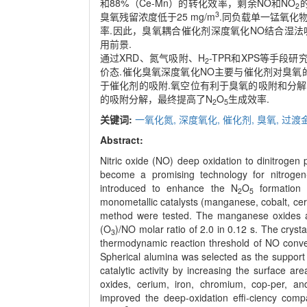
和88%（Ce-Mn）的转化效率，剩余NO和NO
2
3
臭氧残留浓度低于25 mg/m
.同负载单一锰氧化
率.因此，臭氧耦合催化剂深度氧化NO结合湿法
用前景.
通过XRD、氮气吸附、H
-TPR和XPS等手
2
价态.催化臭氧深度氧化NO主要与催化剂对臭氧
于催化剂的吸附.氧空位有利于臭氧的吸附和分解.
的吸附分解，最终提高了N
O
生成效率.
2
5
关键词:
一氧化氮,
深度氧化,
催化剂,
臭氧,
过渡
Abstract:
Nitric oxide (NO) deep oxidation to dinitrogen
become a promising technology for nitroge
introduced to enhance the N
O
formation 
2
5
monometallic catalysts (manganese, cobalt, cer
method were tested. The manganese oxides ac
(O
)/NO molar ratio of 2.0 in 0.12 s. The crys
3
thermodynamic reaction threshold of NO conve
Spherical alumina was selected as the support 
catalytic activity by increasing the surface 
oxides, cerium, iron, chromium, cop-per, a
improved the deep-oxidation effi-ciency com