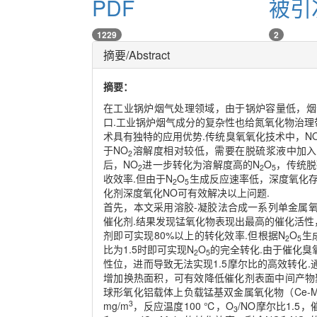
PDF
被引
1229
2
摘要/Abstract
摘要：
在工业锅炉烟气处理领域，由于锅炉容量低，烟
口.工业锅炉烟气成分的复杂性也给氮氧化物治理
术具有独特的应用优势.传统臭氧氧化技术中，N
于NO
溶解度相对较低，需要在脱硫浆液中加入
2
后，NO
进一步转化为溶解度高的N
O
，传统脱
2
2
5
收效率.但由于N
O
生成反应速率低，深度氧化存
2
5
化剂深度氧化NO可有效解决以上问题.
首先，本文采用溶胶-凝胶法合成一系列单金属氧化
催化剂.结果发现锰氧化物表现出最高的催化活性，
剂即可实现80%以上的转化效率.但根据N
O
生
2
5
比为1.5时即可实现N
O
的完全转化.由于催化
2
5
性位，进而导致无法实现1.5摩尔比的高效转化
增加换热面积，可有效降低催化剂表面中间产物
球形氧化铝载体上负载锰基双金属氧化物（Ce-Mn，F
3
mg/m
，反应温度100 ℃，O
/NO摩尔比1.5
3