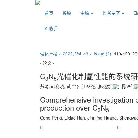
首页
投稿
审稿
作者专区
E
AI助手
催化学报
››
2022
,
Vol. 43
››
Issue (2)
: 410-420.
DO
• 论文 •
C
N
光催化制氢性能的系统研
3
5
*
#
彭聪, 韩利晓, 黄金铭, 汪圣尧, 张晓虎
(
), 陈浩
(
Comprehensive investigation o
production over C
N
3
5
Cong Peng, Lixiao Han, Jinming Huang, Shengya