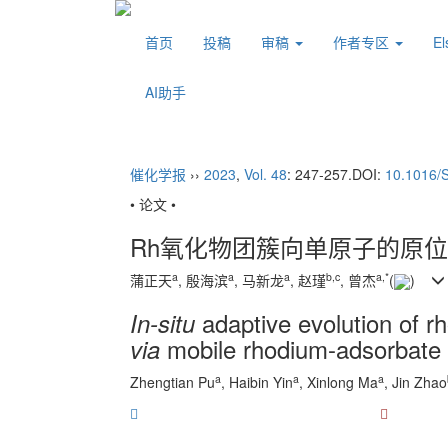
首页
投稿
审稿
作者专区
E
AI助手
催化学报
››
2023
,
Vol. 48
: 247-257.
DOI:
10.1016/
• 论文 •
Rh氧化物团簇向单原子的原
a
a
a
b
,
c
a
,
*
蒲正天
, 殷海滨
, 马新龙
, 赵瑾
, 曾杰
(
)
adaptive evolution of rh
In-situ
mobile rhodium-adsorbate 
via
a
a
a
Zhengtian Pu
, Haibin Yin
, Xinlong Ma
, Jin Zhao