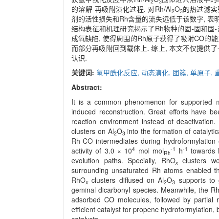
2
3
的溶解-再吸附演化过程. 对Rh/Al
O
的热过滤实验
2
3
剂的活性损失和Rh含量的流失远低于该数字, 
结构表征和机理研究揭示了Rh物种的固-固和固-液
成氧缺陷, 使得周围的Rh原子获得了吸附CO的能力
而部分再吸附回到载体上. 综上, 本文不仅提供
认识.
关键词:
氢甲酰化反应,
动态演化,
团簇,
单原子,
Abstract:
It is a common phenomenon for supported met
induced reconstruction. Great efforts have b
reaction environment instead of deactivation. 
clusters on Al
O
into the formation of catalyt
2
3
Rh-CO intermediates during hydroformylation o
4
-1
-1
activity of 3.0 × 10
mol mol
h
towards h
Rh
evolution paths. Specially, RhO
clusters w
x
surrounding unsaturated Rh atoms enabled th
RhO
clusters diffused on Al
O
supports to
x
2
3
geminal dicarbonyl species. Meanwhile, the Rh
adsorbed CO molecules, followed by partial r
efficient catalyst for propene hydroformylation
catalysts.