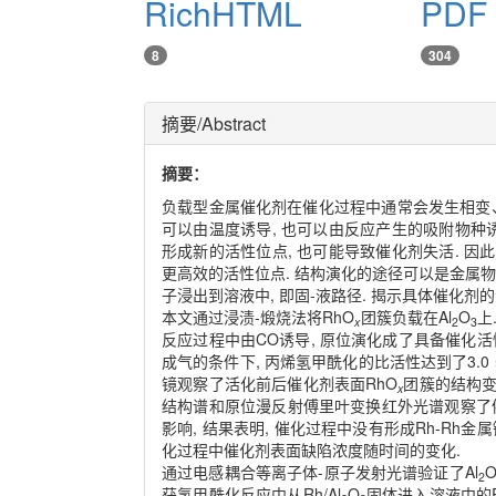
RichHTML
PDF
8
304
摘要/Abstract
摘要：
负载型金属催化剂在催化过程中通常会发生相变
可以由温度诱导, 也可以由反应产生的吸附物种诱
形成新的活性位点, 也可能导致催化剂失活. 因
更高效的活性位点. 结构演化的途径可以是金属物
子浸出到溶液中, 即固-液路径. 揭示具体催化剂
本文通过浸渍-煅烧法将RhO
团簇负载在Al
O
上
x
2
3
反应过程中由CO诱导, 原位演化成了具备催化活性的缺
成气的条件下, 丙烯氢甲酰化的比活性达到了3.0 ×
镜观察了活化前后催化剂表面RhO
团簇的结构变
x
结构谱和原位漫反射傅里叶变换红外光谱观察了
影响, 结果表明, 催化过程中没有形成Rh-Rh金
化过程中催化剂表面缺陷浓度随时间的变化.
通过电感耦合等离子体-原子发射光谱验证了Al
2
获氢甲酰化反应中从Rh/Al
O
固体进入溶液中的R