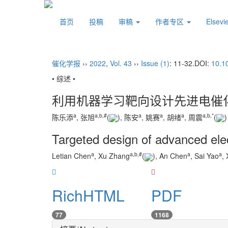
首页
投稿
审稿
作者专区
Elsev
催化学报
››
2022
,
Vol. 43
››
Issue (1)
: 11-32.
DOI:
10.1
• 综述 •
利用机器学习靶向设计先进电催
a
a
,
b
,
#
a
a
a
a
,
b
,
*
陈乐添
, 张旭
(
), 陈安
, 姚赛
, 胡绪
, 周震
(
Targeted design of advanced ele
a
a
,
b
,
#
a
a
Letian Chen
, Xu Zhang
(
), An Chen
, Sai Yao
,
RichHTML
PDF
77
1168