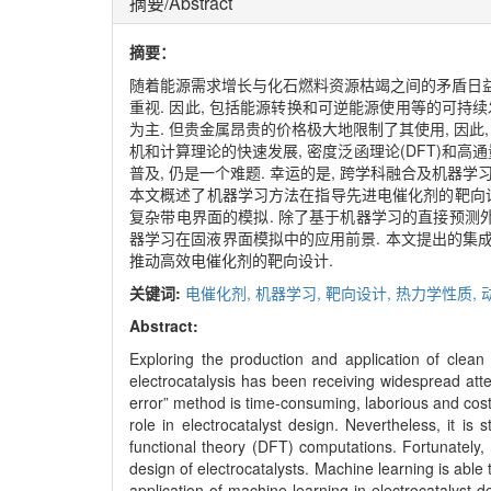
摘要/Abstract
摘要：
随着能源需求增长与化石燃料资源枯竭之间的矛盾日益
重视. 因此, 包括能源转换和可逆能源使用等的可持续
为主. 但贵金属昂贵的价格极大地限制了其使用, 因此
机和计算理论的快速发展, 密度泛函理论(DFT)和高
普及, 仍是一个难题. 幸运的是, 跨学科融合及机器
本文概述了机器学习方法在指导先进电催化剂的靶向
复杂带电界面的模拟. 除了基于机器学习的直接预测外
器学习在固液界面模拟中的应用前景. 本文提出的集
推动高效电催化剂的靶向设计.
关键词:
电催化剂,
机器学习,
靶向设计,
热力学性质,
Abstract:
Exploring the production and application of clea
electrocatalysis has been receiving widespread attent
error” method is time-consuming, laborious and cost
role in electrocatalyst design. Nevertheless, it is 
functional theory (DFT) computations. Fortunately, 
design of electrocatalysts. Machine learning is abl
application of machine learning in electrocatalyst d