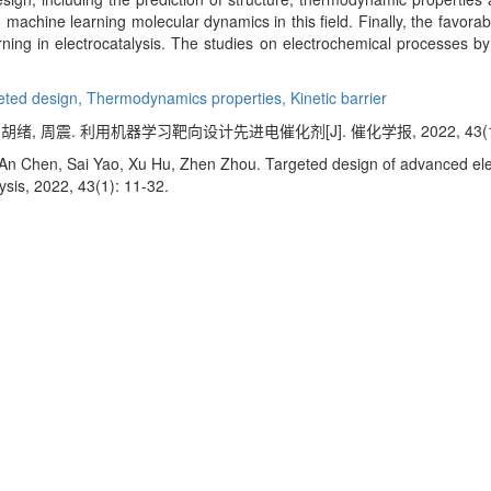
h machine learning molecular dynamics in this field. Finally, the favor
ning in electrocatalysis. The studies on electrochemical processes by 
eted design,
Thermodynamics properties,
Kinetic barrier
 胡绪, 周震. 利用机器学习靶向设计先进电催化剂[J]. 催化学报, 2022, 43(1):
An Chen, Sai Yao, Xu Hu, Zhen Zhou. Targeted design of advanced elec
ysis, 2022, 43(1): 11-32.