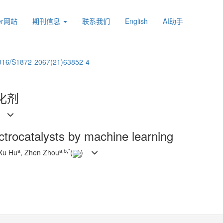
ier网站
期刊信息
联系我们
English
AI助手
016/S1872-2067(21)63852-4
化剂
)
ctrocatalysts by machine learning
a
a
,
b
,
*
 Xu Hu
, Zhen Zhou
(
)