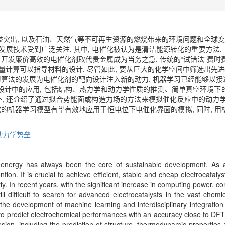
突出, 以及石油、天然气等不可再生资源的燃烧带来的环境问题和全球变
发展技术受到广泛关注. 其中, 电催化被认为是清洁能源转化的重要方法.
, 开发廉价高效的电催化剂取代贵金属成为当务之急. 传统的“试错法”费时费
通量计算可以指导材料的设计. 尽管如此, 要从巨大的化学空间中筛选出先
学习算法的发展为电催化剂的靶向设计注入新的动力. 机器学习已经能够以接
设计中的应用, 包括结构、热力学和动力学性质的推测、简单真空环境下
, 还介绍了通过拟合势能面或构造力场的方法来模拟催化反应中的动力学过
成的机器学习模型有望有效地应用于恒电位下电催化界面的模拟, 同时, 
动力学势垒
n energy has always been the core of sustainable development. As 
ion. It is crucial to achieve efficient, stable and cheap electrocatalyst
ly. In recent years, with the significant increase in computing power, 
still difficult to search for advanced electrocatalysts in the vast chem
the development of machine learning and interdisciplinary integration 
e to predict electrochemical performances with an accuracy close to DF
esign, including the prediction of structure, thermodynamic properties 