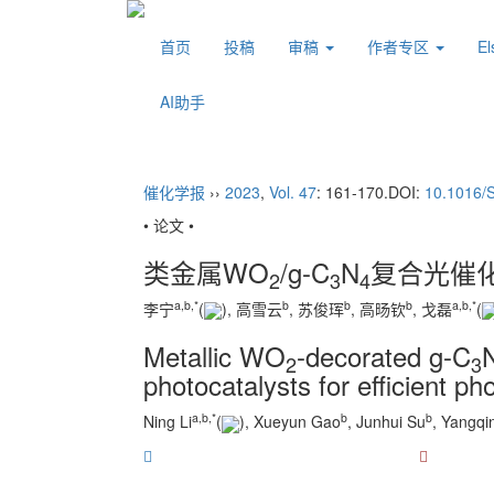
首页
投稿
审稿
作者专区
E
AI助手
催化学报
››
2023
,
Vol. 47
: 161-170.
DOI:
10.1016/
• 论文 •
类金属WO
/g-C
N
复合光催
2
3
4
a
,
b,*
b
b
b
a
,
b,*
李宁
(
), 高雪云
, 苏俊珲
, 高旸钦
, 戈磊
(
Metallic WO
-decorated g-C
2
3
photocatalysts for efficient ph
a
,
b,*
b
b
Ning Li
(
), Xueyun Gao
, Junhui Su
, Yangqi