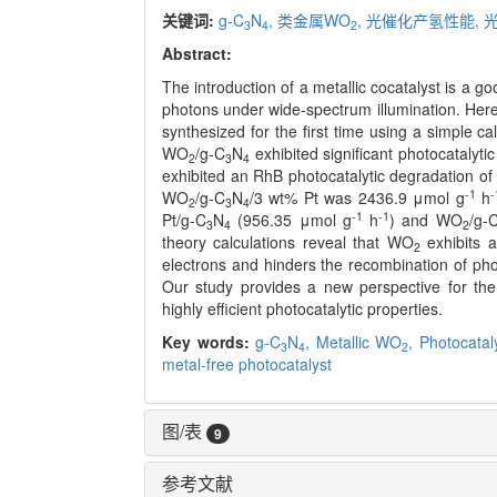
关键词:
g-C
N
,
类金属WO
,
光催化产氢性能,
3
4
2
Abstract:
The introduction of a metallic cocatalyst is a g
photons under wide-spectrum illumination. Here
synthesized for the first time using a simple 
WO
/g-C
N
exhibited significant photocatalytic
2
3
4
exhibited an RhB photocatalytic degradation o
-1
-
WO
/g-C
N
/3 wt% Pt was 2436.9 μmol g
h
2
3
4
-1
-1
Pt/g-C
N
(956.35 μmol g
h
) and WO
/g-
3
4
2
theory calculations reveal that WO
exhibits a
2
electrons and hinders the recombination of pho
Our study provides a new perspective for the 
highly efficient photocatalytic properties.
Key words:
g-C
N
,
Metallic WO
,
Photocatal
3
4
2
metal-free photocatalyst
图/表
9
参考文献