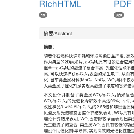
RichHTML
PDF
19
828
摘要/Abstract
摘要：
随着化石燃料快速消耗和环境污染日益严峻, 高
作为典型的2D纳米片, g-C
N
具有很多适合应用
3
4
但单一g-C
N
的载流子复合率高, 光催化性能不佳. 
3
4
高, 可以快速捕获g-C
N
表面的光生电子, 从而
3
4
化. 目前类金属材料(MoO
, NbO
, WO
等)不仅表
2
2
2
入类金属助催化剂是实现高载流子浓度和宽光谱照
本文设计并制备了类金属WO
/g-C
N
纳米复合物
2
3
4
WO
/g-C
N
的光催化降解效率高达96%; 同时, 4 
2
3
4
改性样品3 wt% Pt/g-C
N
的2.55倍和非贵金属
3
4
见漫反射光谱和态密度计算结果表明, WO
具有非
2
理论计算结果表明, WO
因带隙较窄而表现出类金
2
光生载流子的复合. 类金属WO
因具有较低的功函
2
理设计助催化剂/半导体, 实现高效的光催化性能