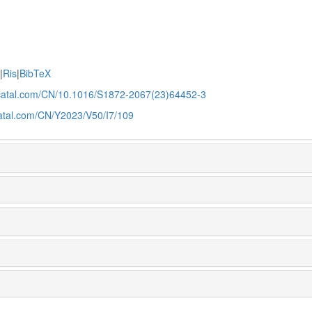
e
|
Ris
|
BibTeX
jcatal.com/CN/10.1016/S1872-2067(23)64452-3
catal.com/CN/Y2023/V50/I7/109