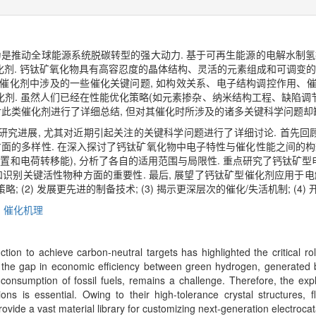
为是推动全球能源系统脱碳转型的强大动力. 基于可再生能源的电解水制氢
剂. 钙钛矿氧化物具有高容忍度的晶体结构、灵活的元素组成和可调变的
了电催化剂中涉及的一些催化关键问题, 如构效关系、电子结构调控作用、
剂. 虽然人们已经在性能优化策略(如元素掺杂、纳米结构工程、缺陷调节
对此类催化剂进行了详细总结, 但对其催化时所涉及的诸多关键科学问题却
究进展, 尤其对近期引起关注的关键科学问题进行了详细讨论. 首先
方面的多样性. 在深入探讨了钙钛矿氧化物中电子特性与催化性能之间的构
置和电荷转移能), 分析了各自的适用范围与局限性. 重点研究了钙钛矿
识别关键活性物种方面的重要性. 最后, 展望了钙钛矿型催化剂应用于电
; (2) 发展更先进的制备技术; (3) 揭示更深层次的催化/失活机制; (
,
催化机理
on to achieve carbon-neutral targets has highlighted the critical role
r, the gap in economic efficiency between green hydrogen, generated b
onsumption of fossil fuels, remains a challenge. Therefore, the explo
tions is essential. Owing to their high-tolerance crystal structures,
rovide a vast material library for customizing next-generation electrocata