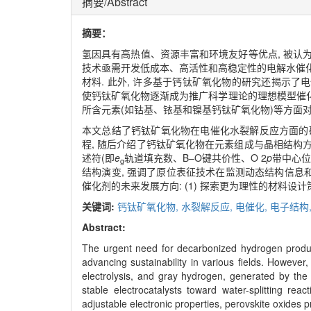
摘要/Abstract
摘要：
氢因具有高热值、资源丰富和环境友好等优点, 被认
技术亟需开发低成本、高活性和高稳定性的电解水催化
材料. 此外, 许多基于钙钛矿氧化物的研究还揭示
使钙钛矿氧化物逐渐成为推广科学理论的理想模型催化
所含元素(如钴基、铱基和镍基钙钛矿氧化物)等方面
本文总结了钙钛矿氧化物在电催化水裂解反应方面的研
程, 随后介绍了钙钛矿氧化物在元素组成与晶相结构
述符(即
e
轨道填充数、B‒O键共价性、O 2
p
带中心位
g
结构演变, 强调了原位表征技术在监测动态结构信息和
催化剂的未来发展方向: (1) 探索更为理性的材料设计策略
关键词:
钙钛矿氧化物,
水裂解反应,
电催化,
电子结构
Abstract:
The urgent need for decarbonized hydrogen producti
advancing sustainability in various fields. Howeve
electrolysis, and gray hydrogen, generated by the c
stable electrocatalysts toward water-splitting reac
adjustable electronic properties, perovskite oxides p