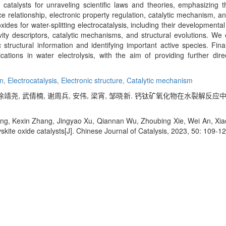
catalysts for unraveling scientific laws and theories, emphasizing the
e relationship, electronic property regulation, catalytic mechanism, an
es for water-splitting electrocatalysis, including their developmental 
ctivity descriptors, catalytic mechanisms, and structural evolutions. 
structural information and identifying important active species. Fina
ications in water electrolysis, with the aim of providing further dire
on,
Electrocatalysis,
Electronic structure,
Catalytic mechanism
徐靖尧, 武倩楠, 谢周兵, 安伟, 梁宵, 邹晓新. 钙钛矿氧化物在水裂解反应中的电催
, Kexin Zhang, Jingyao Xu, Qiannan Wu, Zhoubing Xie, Wei An, Xiao L
vskite oxide catalysts[J]. Chinese Journal of Catalysis, 2023, 50: 109-1