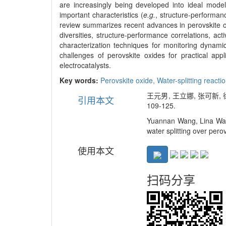
are increasingly being developed into ideal model 
important characteristics (
e.g.
, structure-performanc
review summarizes recent advances in perovskite oxid
diversities, structure-performance correlations, a
characterization techniques for monitoring dynamic 
challenges of perovskite oxides for practical appl
electrocatalysts.
Key words:
Perovskite oxide,
Water-splitting reacti
王元男, 王立娜, 张可新, 
引用本文
109-125.
Yuannan Wang, Lina Wang
water splitting over pero
使用本文
扫码分享