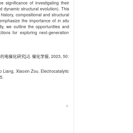
 significance of investigating their
d dynamic structural evolution). This
history, compositional and structural
We emphasize the importance of
in situ
lly, we outline the opportunities and
ctions for exploring next-generation
化研究[J]. 催化学报, 2023, 50:
iang, Xiaoxin Zou. Electrocatalytic
25.
×