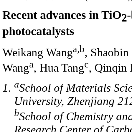
Recent advances in TiO
2
photocatalysts
a
,
b
Weikang Wang
, Shaobin
a
c
Wang
, Hua Tang
, Qinqin 
a
School of Materials Sci
University, Zhenjiang 21
b
School of Chemistry and
Research Center of Carb