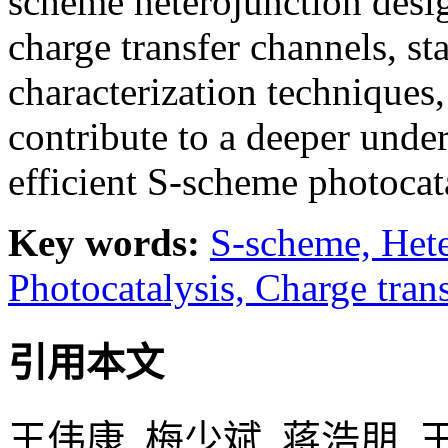
scheme heterojunction desig
charge transfer channels, sta
characterization techniques
contribute to a deeper und
efficient S-scheme photocat
Key words:
S-scheme,
Het
Photocatalysis,
Charge trans
引用本文
王伟康, 梅少斌, 蒋浩朋, 