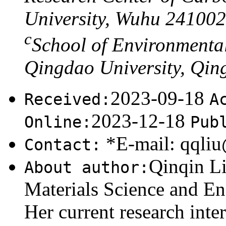
University, Wuhu 241002
c
School of Environmenta
Qingdao University, Qi
2023-09-18
Received:
A
2023-12-18
Online:
Pub
*E-mail:
qqliu
Contact:
Qinqin Li
About author:
Materials Science and En
Her current research inte