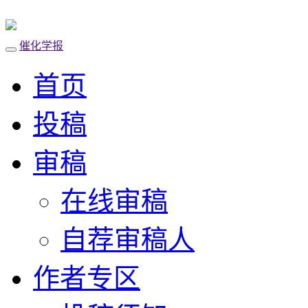
催化学报
导
航
首页
切
换
投稿
审稿
在线审稿
自荐审稿人
作者专区