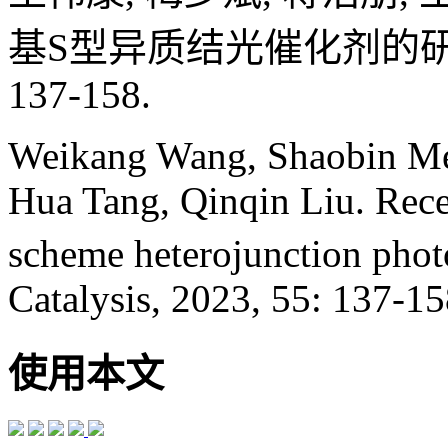
基S型异质结光催化剂的研究进展[
137-158.
Weikang Wang, Shaobin Me
Hua Tang, Qinqin Liu. Rece
scheme heterojunction photo
Catalysis, 2023, 55: 137-15
使用本文