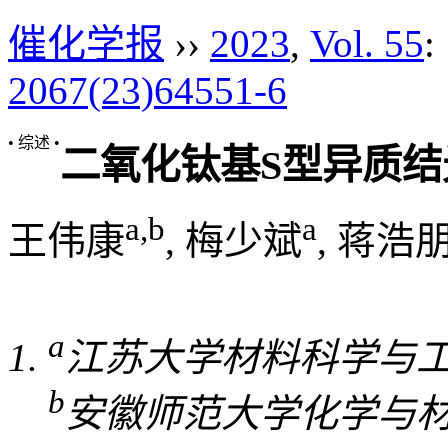
催化学报
››
2023
,
Vol. 55
:
2067(23)64551-6
• 综述 •
二氧化钛基S型异质
a
,
b
a
王伟康
, 梅少斌
, 蒋浩
a
江苏大学材料科学与工程学
b
安徽师范大学化学与材