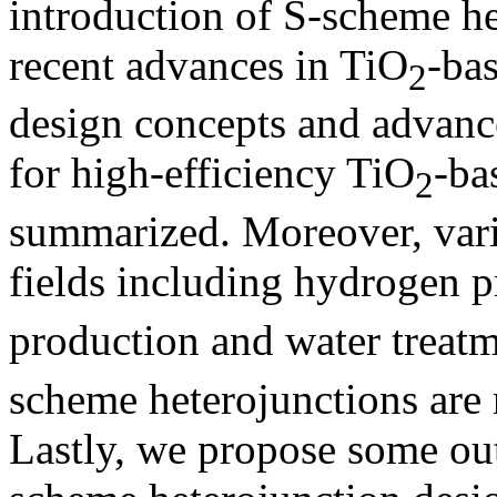
introduction of S-scheme h
recent advances in TiO
-ba
2
design concepts and advance
for high-efficiency TiO
-ba
2
summarized. Moreover, var
fields including hydrogen 
production and water treat
scheme heterojunctions are r
Lastly, we propose some out