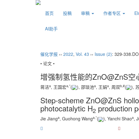
首页
投稿
审稿
作者专区
E
AI助手
催化学报
››
2022
,
Vol. 43
››
Issue (2)
: 329-338.
DO
• 论文 •
增强制氢性能的ZnO@ZnS
a
a
,
*
a
a
b
,
#
蒋洁
, 王国宏
(
), 邵琰池
, 王娟
, 周双
(
),
Step-scheme ZnO@ZnS hollow
photocatalytic H
production 
2
a
a
,
*
a
Jie Jiang
, Guohong Wang
(
), Yanchi Shao
, 