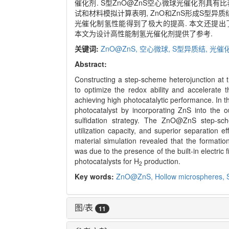
催化剂. S型ZnO@ZnS空心微球光催化剂具有
试和材料模拟计算表明, ZnO和ZnS形成S型异质
光催化制氢性能得到了极大的提高. 本文还提出了
本文为设计高性能制氢光催化剂提供了参考.
关键词:
ZnO@ZnS,
空心微球,
S型异质结,
光催
Abstract:
Constructing a step-scheme heterojunction at t
to optimize the redox ability and accelerate t
achieving high photocatalytic performance. In
photocatalyst by incorporating ZnS into the 
sulfidation strategy. The ZnO@ZnS step-sch
utilization capacity, and superior separation e
material simulation revealed that the format
was due to the presence of the built-in electric
photocatalysts for H
production.
2
Key words:
ZnO@ZnS,
Hollow microspheres,
图/表
11