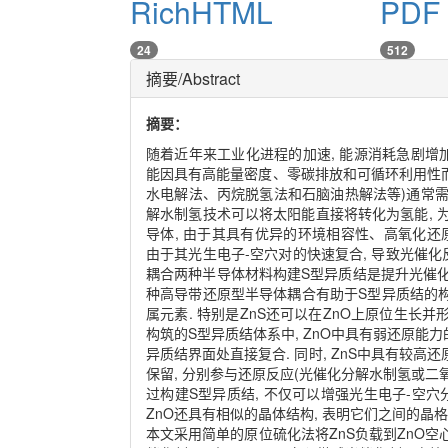
RichHTML
PDF
24
512
摘要/Abstract
摘要：
随着近年来工业化进程的加速, 能源消耗急剧增加
能因具有高能量密度、零碳排放和可循环利用性而
水电解法、丙烷脱氢法和石脑油热解法等)通常需
解水制氢技术可以将太阳能直接将转化为氢能, 为
导体, 由于其具有优异的环境相容性、高氧化还原
由于其光生电子-空穴对的快速复合, 导致光催化反
耦合两种半导体材料构建S型异质结是提升光催化性
种高导带还原型半导体耦合有助于S型异质结的构筑
属元素. 特别是ZnS还可以在ZnO上原位生长并形
构筑的S型异质结体系中, ZnO中具有弱还原能
异质结界面处直接复合. 同时, ZnS中具有较
保留, 分别参与还原反应(光催化分解水制氢或二氧
过构建S型异质结, 不仅可以增强光生电子-空穴分
ZnO还具有相似的晶体结构, 表明它们之间的晶格
本文采用简单的原位硫化法将ZnS负载到ZnO空心