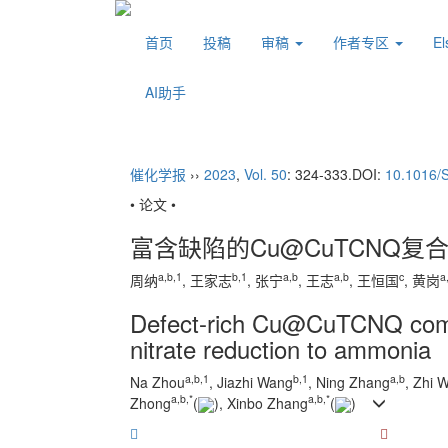
首页
投稿
审稿
作者专区
E
AI助手
催化学报
››
2023
,
Vol. 50
: 324-333.
DOI:
10.1016/
• 论文 •
富含缺陷的Cu@CuTCNQ
a
,
b
,
1
b
,
1
a
,
b
a
,
b
c
a
周纳
, 王家志
, 张宁
, 王志
, 王恒国
, 黄岗
Defect-rich Cu@CuTCNQ compo
nitrate reduction to ammonia
a
,
b
,
1
b
,
1
a
,
b
Na Zhou
, Jiazhi Wang
, Ning Zhang
, Zhi 
a
,
b
,
*
a
,
b
,
*
Zhong
(
), Xinbo Zhang
(
)