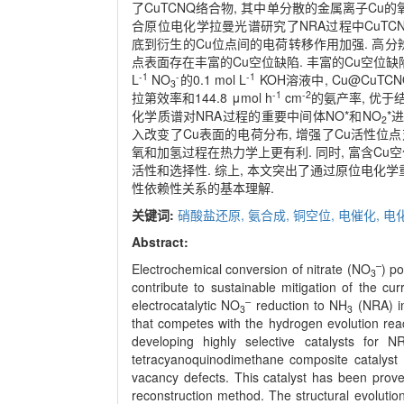
了CuTCNQ络合物, 其中单分散的金属离子Cu的
合原位电化学拉曼光谱研究了NRA过程中CuTCN
底到衍生的Cu位点间的电荷转移作用加强. 高分
点表面存在丰富的Cu空位缺陷. 丰富的Cu空位缺陷
-1
-
-1
L
NO
的0.1 mol L
KOH溶液中, Cu@CuTCN
3
-1
-2
拉第效率和144.8 μmol h
cm
的氨产率, 优于
化学质谱对NRA过程的重要中间体NO*和NO
*
2
入改变了Cu表面的电荷分布, 增强了Cu活性位点
氧和加氢过程在热力学上更有利. 同时, 富含Cu
活性和选择性. 综上, 本文突出了通过原位电化学
性依赖性关系的基本理解.
关键词:
硝酸盐还原,
氨合成,
铜空位,
电催化,
电
Abstract:
‒
Electrochemical conversion of nitrate (NO
) p
3
contribute to sustainable mitigation of the c
‒
electrocatalytic NO
reduction to NH
(NRA) in
3
3
that competes with the hydrogen evolution rea
developing highly selective catalysts for
tetracyanoquinodimethane composite catalys
vacancy defects. This catalyst has been prov
reconstruction method. The structural evolut