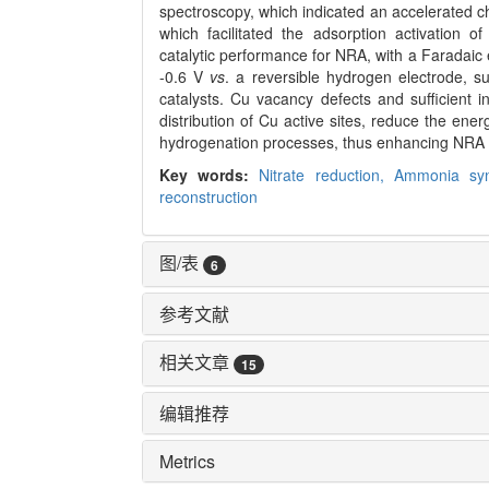
spectroscopy, which indicated an accelerated c
which facilitated the adsorption activation o
catalytic performance for NRA, with a Faradaic 
-0.6 V
vs
. a reversible hydrogen electrode, 
catalysts. Cu vacancy defects and sufficient in
distribution of Cu active sites, reduce the ener
hydrogenation processes, thus enhancing NRA a
Key words:
Nitrate reduction,
Ammonia syn
reconstruction
图/表
6
参考文献
相关文章
15
编辑推荐
Metrics